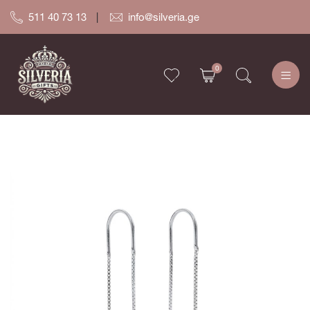
511 40 73 13
info@silveria.ge
0