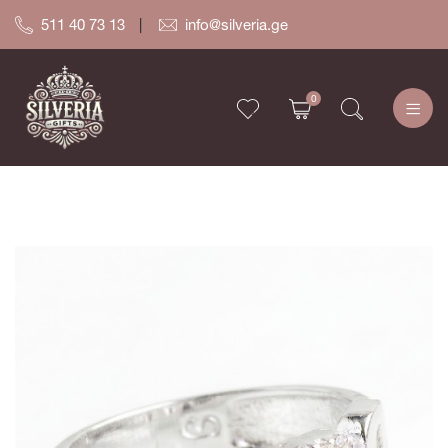
511 40 73 13
info@silveria.ge
0