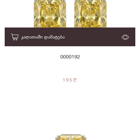
ᲙᲐᲚᲐᲗᲐᲨᲘ ᲓᲐᲛᲐᲢᲔᲑᲐ
0000192
195
n