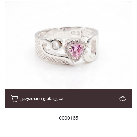
ᲙᲐᲚᲐᲗᲐᲨᲘ ᲓᲐᲛᲐᲢᲔᲑᲐ
0000165