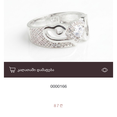
ᲙᲐᲚᲐᲗᲐᲨᲘ ᲓᲐᲛᲐᲢᲔᲑᲐ
0000166
87
n