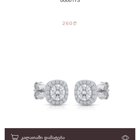
0000173
260
n
ᲙᲐᲚᲐᲗᲐᲨᲘ ᲓᲐᲛᲐᲢᲔᲑᲐ