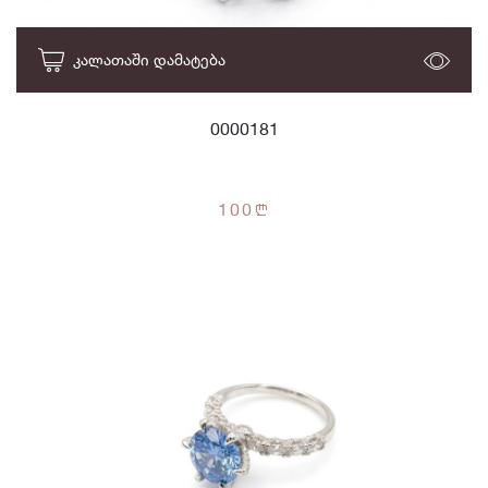
ᲙᲐᲚᲐᲗᲐᲨᲘ ᲓᲐᲛᲐᲢᲔᲑᲐ
0000181
100
n