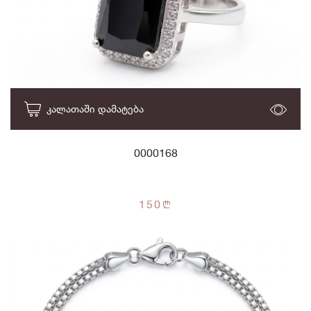
ᲙᲐᲚᲐᲗᲐᲨᲘ ᲓᲐᲛᲐᲢᲔᲑᲐ
0000168
150
n