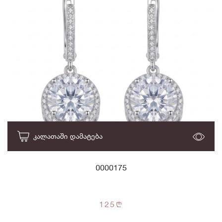
ᲙᲐᲚᲐᲗᲐᲨᲘ ᲓᲐᲛᲐᲢᲔᲑᲐ
0000175
125
n