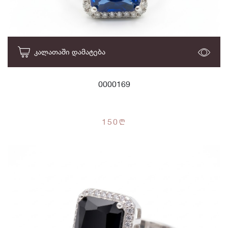
ᲙᲐᲚᲐᲗᲐᲨᲘ ᲓᲐᲛᲐᲢᲔᲑᲐ
0000169
150
n