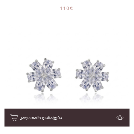
110
n
ᲙᲐᲚᲐᲗᲐᲨᲘ ᲓᲐᲛᲐᲢᲔᲑᲐ