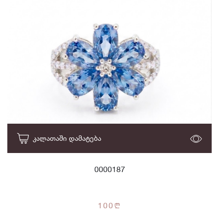
ᲙᲐᲚᲐᲗᲐᲨᲘ ᲓᲐᲛᲐᲢᲔᲑᲐ
0000187
100
n