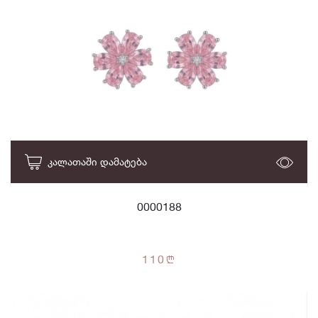
ᲙᲐᲚᲐᲗᲐᲨᲘ ᲓᲐᲛᲐᲢᲔᲑᲐ
0000188
110
n