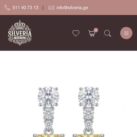
511 40 73 13
info@silveria.ge
0