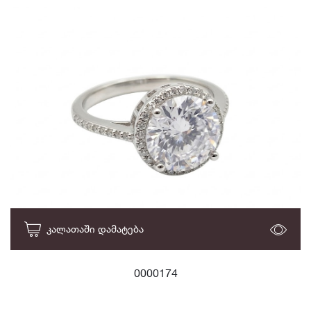
ᲙᲐᲚᲐᲗᲐᲨᲘ ᲓᲐᲛᲐᲢᲔᲑᲐ
0000174