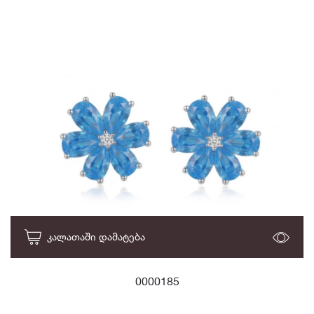
ᲙᲐᲚᲐᲗᲐᲨᲘ ᲓᲐᲛᲐᲢᲔᲑᲐ
0000185