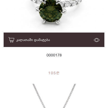
ᲙᲐᲚᲐᲗᲐᲨᲘ ᲓᲐᲛᲐᲢᲔᲑᲐ
0000178
105
n