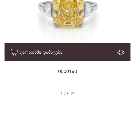
ᲙᲐᲚᲐᲗᲐᲨᲘ ᲓᲐᲛᲐᲢᲔᲑᲐ
0000190
175
n