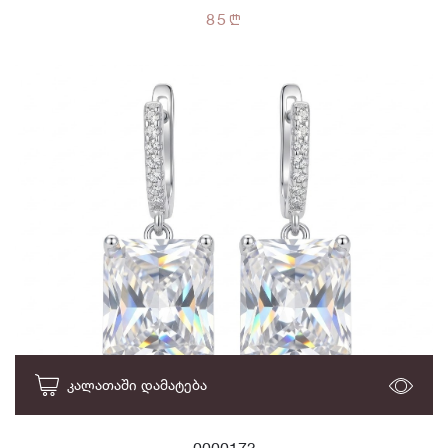
85
n
ᲙᲐᲚᲐᲗᲐᲨᲘ ᲓᲐᲛᲐᲢᲔᲑᲐ