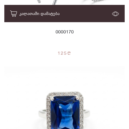
ᲙᲐᲚᲐᲗᲐᲨᲘ ᲓᲐᲛᲐᲢᲔᲑᲐ
0000170
125
n