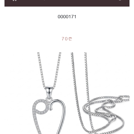
0000171
70
n