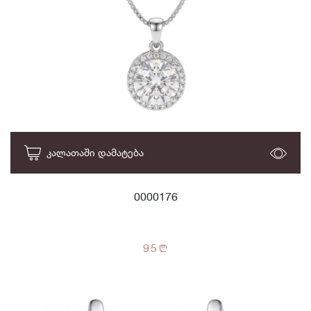
ᲙᲐᲚᲐᲗᲐᲨᲘ ᲓᲐᲛᲐᲢᲔᲑᲐ
0000176
95
n