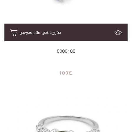
ᲙᲐᲚᲐᲗᲐᲨᲘ ᲓᲐᲛᲐᲢᲔᲑᲐ
0000180
100
n