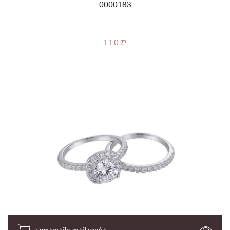
0000183
110
n
ᲙᲐᲚᲐᲗᲐᲨᲘ ᲓᲐᲛᲐᲢᲔᲑᲐ