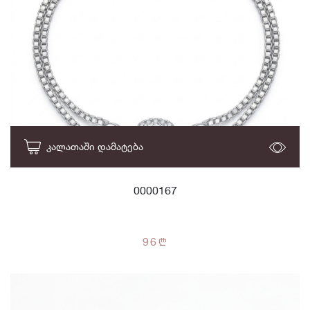
ᲙᲐᲚᲐᲗᲐᲨᲘ ᲓᲐᲛᲐᲢᲔᲑᲐ
0000167
96
n