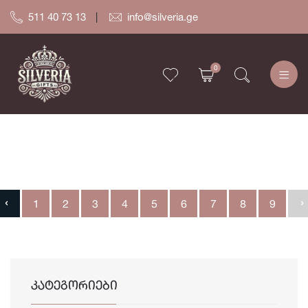
511 40 73 13
info@silveria.ge
0
‹
›
1
2
3
4
5
6
7
8
9
ᲙᲐᲢᲔᲒᲝᲠᲘᲔᲑᲘ